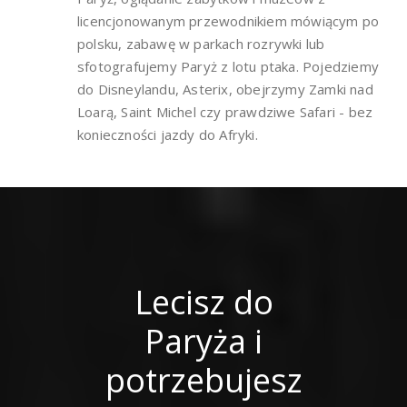
licencjonowanym przewodnikiem mówiącym po
polsku, zabawę w parkach rozrywki lub
sfotografujemy Paryż z lotu ptaka. Pojedziemy
do Disneylandu, Asterix, obejrzymy Zamki nad
Loarą, Saint Michel czy prawdziwe Safari - bez
konieczności jazdy do Afryki.
Lecisz do
Paryża i
potrzebujesz