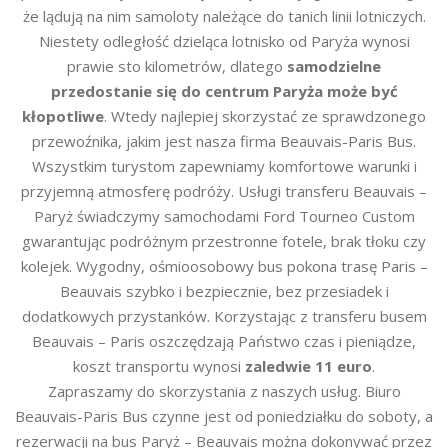
że lądują na nim samoloty należące do tanich linii lotniczych.
Niestety odległość dzieląca lotnisko od Paryża wynosi
prawie sto kilometrów, dlatego
samodzielne
przedostanie się do centrum Paryża może być
kłopotliwe
. Wtedy najlepiej skorzystać ze sprawdzonego
przewoźnika, jakim jest nasza firma Beauvais-Paris Bus.
Wszystkim turystom zapewniamy komfortowe warunki i
przyjemną atmosferę podróży. Usługi transferu Beauvais –
Paryż świadczymy samochodami Ford Tourneo Custom
gwarantując podróżnym przestronne fotele, brak tłoku czy
kolejek. Wygodny, ośmioosobowy bus pokona trasę Paris –
Beauvais szybko i bezpiecznie, bez przesiadek i
dodatkowych przystanków. Korzystając z transferu busem
Beauvais – Paris oszczędzają Państwo czas i pieniądze,
koszt transportu wynosi
zaledwie 11 euro
.
Zapraszamy do skorzystania z naszych usług. Biuro
Beauvais-Paris Bus czynne jest od poniedziałku do soboty, a
rezerwacji na bus Paryż – Beauvais można dokonywać przez