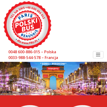
0048 600-886-015 – Polska
0033-988-544-578 – Francja